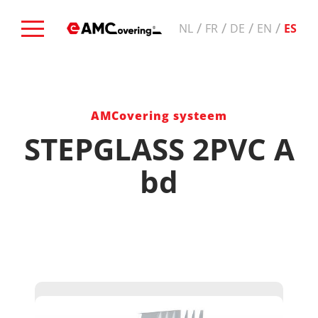
/
/
/
/
NL
FR
DE
EN
ES
AMCovering systeem
STEPGLASS 2PVC A
bd