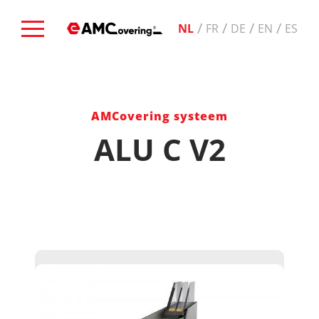
/
/
/
/
NL
FR
DE
EN
ES
AMCovering systeem
ALU C V2