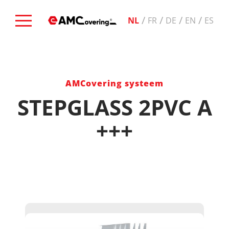
/
/
/
/
NL
FR
DE
EN
ES
AMCovering systeem
STEPGLASS 2PVC A
+++